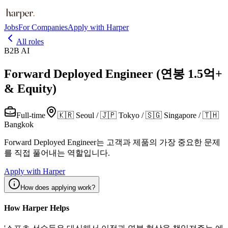
Jobs
For Companies
Apply with Harper
All roles
B2B AI
Forward Deployed Engineer (연봉 1.5억+
& Equity)
Full-time
🇰🇷 Seoul / 🇯🇵 Tokyo / 🇸🇬 Singapore / 🇹🇭
Bangkok
Forward Deployed Engineer는 고객과 제품의 가장 중요한 문제
를 직접 풀어내는 역할입니다.
Apply with Harper
How does applying work?
How Harper Helps