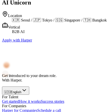
AI Unicorn
Location
🇰🇷 Seoul / 🇯🇵 Tokyo / 🇸🇬 Singapore / 🇹🇭 Bangkok
Vertical
B2B AI
Apply with Harper
Get
introduced
to your
dream role
.
With
Harper
.
🇺🇸
English
For Talent
Get started
How it works
Success stories
For Companies
Harper for Companies
Schedule a call