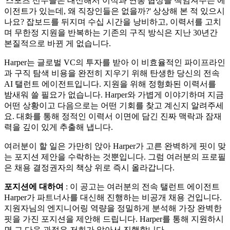
'스포츠 선수들은 대신해서 이적과 연봉 협상을 책임져주는 에
이전트가 있는데, 왜 직장인들은 없을까?' 상상해 본 적 있으시
나요? 잡보드를 뒤지며 수십 시간을 낭비하고, 이력서를 고치
며 무한정 지원을 반복하는 기존의 구직 방식은 지난 30년간
본질적으로 바뀐 게 없습니다.
Harper는 글로벌 VC의 투자를 받아 이 비효율적인 파이프라인
과 구직 탐색 비용을 완전히 지우기 위해 탄생한 당신의 전속
AI 탤런트 에이전트입니다. 지원을 위해 정형화된 이력서를
밤새워 쓸 필요가 없습니다. Harper와 가볍게 이야기하며 지금
어떤 상황이고 다음으로는 어떤 기회를 찾고 계신지 알려주세
요. 대화를 통해 정적인 이력서 이면에 담긴 진짜 맥락과 잠재
력을 깊이 있게 추출해 냅니다.
여러분이 할 일은 가만히 앉아 Harper가 고른 완벽하게 핏이 맞
는 포지션 제안을 수락하는 것뿐입니다. 그럼 여러분의 프로필
은 채용 결정권자의 책상 위로 즉시 올라갑니다.
포지션에 대하여
: 이 공고는 여러분의 전속 탤런트 에이전트
Harper가 파트너사를 대신해 진행하는 비공개 채용 건입니다.
지원자님의 엔지니어링 역량을 정밀하게 분석해 가장 완벽한
핏을 가진 포지션을 제안해 드립니다. Harper를 통해 지원하시
면 그 다음 과정은 저희가 알아서 진행합니다.